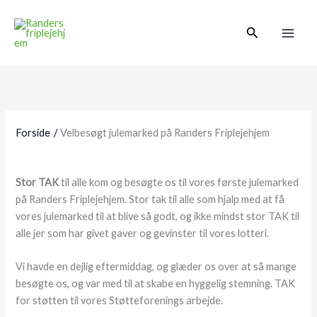
Gå
Main
til
Søg
Men
indholdet
Forside
Velbesøgt julemarked på Randers Friplejehjem
Stor TAK
til alle kom og besøgte os til vores første julemarked
på Randers Friplejehjem. Stor tak til alle som hjalp med at få
vores julemarked til at blive så godt, og ikke mindst stor TAK til
alle jer som har givet gaver og gevinster til vores lotteri.
Vi havde en dejlig eftermiddag, og glæder os over at så mange
besøgte os, og var med til at skabe en hyggelig stemning. TAK
for støtten til vores Støtteforenings arbejde.