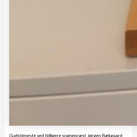
Gudstjeneste ved tidligere sognepræst Jørgen Bækgaard