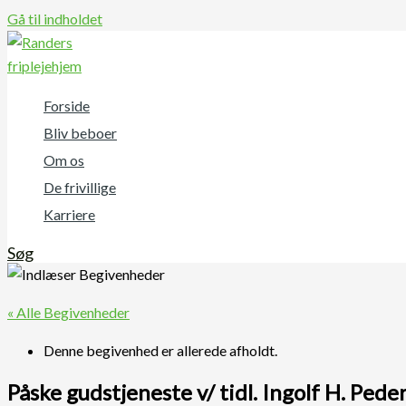
Gå til indholdet
Forside
Bliv beboer
Om os
De frivillige
Karriere
Søg
« Alle Begivenheder
Denne begivenhed er allerede afholdt.
Påske gudstjeneste v/ tidl. Ingolf H. Pede