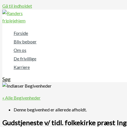
Gå til indholdet
Forside
Bliv beboer
Om os
De frivillige
Karriere
Søg
« Alle Begivenheder
Denne begivenhed er allerede afholdt.
Gudstjeneste v/ tidl. folkekirke præst I