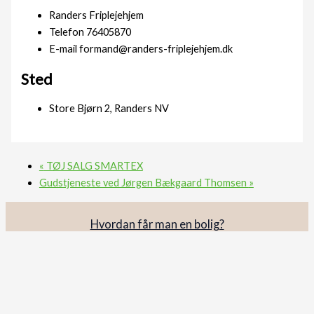
Randers Friplejehjem
Telefon
76405870
E-mail
formand@randers-friplejehjem.dk
Sted
Store Bjørn 2, Randers NV
«
TØJ SALG SMARTEX
Gudstjeneste ved Jørgen Bækgaard Thomsen
»
Hvordan får man en bolig?
Hvad koster det?
Hvad er forholdene på plejehjemmet
Hvordan bliver jeg frivillig?