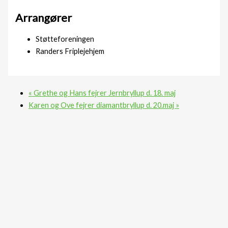
Arrangører
Støtteforeningen
Randers Friplejehjem
«
Grethe og Hans fejrer Jernbryllup d. 18. maj
Karen og Ove fejrer diamantbryllup d. 20.maj
»