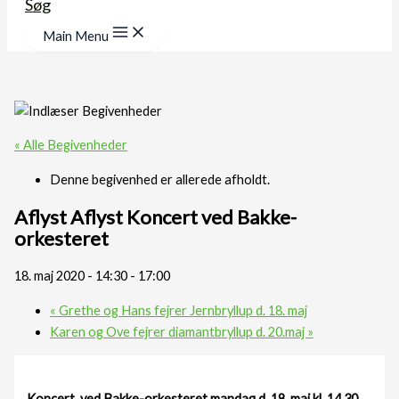
Søg
Main Menu
« Alle Begivenheder
Denne begivenhed er allerede afholdt.
Aflyst Aflyst Koncert ved Bakke-
orkesteret
18. maj 2020 - 14:30
-
17:00
«
Grethe og Hans fejrer Jernbryllup d. 18. maj
Karen og Ove fejrer diamantbryllup d. 20.maj
»
Koncert ved Bakke-orkesteret mandag d. 18. maj kl. 14.30