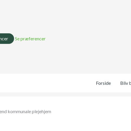
ncer
Se præferencer
Forside
Bliv 
e end kommunale plejehjem