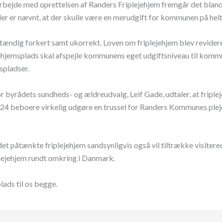
 arbejde med oprettelsen af Randers Friplejehjem fremgår det bland
 er nævnt, at der skulle være en merudgift for kommunen på helt o
stændig forkert samt ukorrekt. Loven om friplejehjem blev revideret
ehjemsplads skal afspejle kommunens eget udgiftsniveau til kommu
spladser.
or byrådets sundheds- og ældreudvalg, Leif Gade, udtaler, at fripl
il 24 beboere virkelig udgøre en trussel for Randers Kommunes pl
 det påtænkte friplejehjem sandsynligvis også vil tiltrække visit
riplejehjem rundt omkring i Danmark.
plads til os begge.