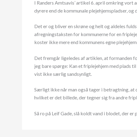
I Randers Amtsavis’ artikel 6. april omkring vort
dyrere end de kommunale plejehjemspladser, og der
Det er og bliver en skrøne og helt og aldeles fuld
afregningstaksten for kommunerne for en friplej
koster ikke mere end kommunens egne plejehjem
Det fremgår ligeledes af artiklen, at formanden f
jeg bare spørge: Kan et friplejehjem med plads t
vist ikke særlig sandsynligt.
Særligt ikke når man også tager i betragtning, at
hvilket er det billede, der tegner sig fra andre f
Så ro på Leif Gade, slå koldt vand i blodet, der er 