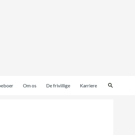
Søg
beboer
Om os
De frivillige
Karriere