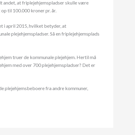
t andet, at friplejehjemspladser skulle være
p til 100.000 kroner pr. år.
 i april 2015, hvilket betyder, at
nale plejehjemspladser. Så en friplejehjemsplads
ejehjem truer de kommunale plejehjem. Hertil må
ejehjem med over 700 plejehjemspladser? Det er
erede plejehjemsbeboere fra andre kommuner,