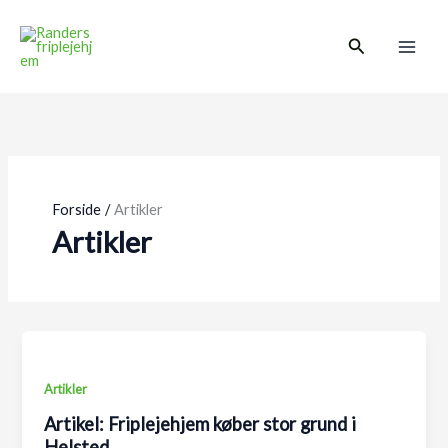
Gå
Main
til
Søg
Men
indholdet
Forside
Artikler
Artikler
Artikler
Artikel: Friplejehjem køber stor grund i
Helsted